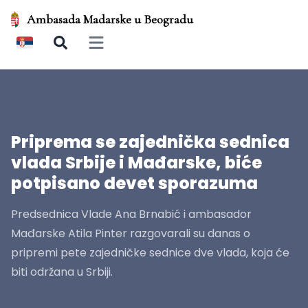
Ambasada Madarske u Beogradu
Open main menu
Priprema se zajednička sednica
vlada Srbije i Mađarske, biće
potpisano devet sporazuma
Predsednica Vlade Ana Brnabić i ambasador
Mađarske Atila Pinter razgovarali su danas o
pripremi pete zajedničke sednice dve vlada, koja će
biti održana u Srbiji.