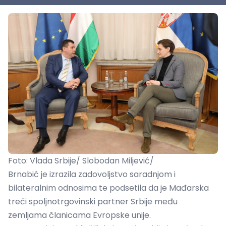
Foto: Vlada Srbije/ Slobodan Miljević/
Brnabić je izrazila zadovoljstvo saradnjom i
bilateralnim odnosima te podsetila da je Mađarska
treći spoljnotrgovinski partner Srbije među
zemljama članicama Evropske unije.