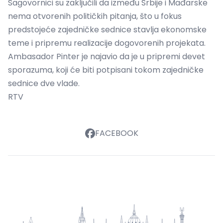
Sagovornici su zaključili da između Srbije i Mađarske
nema otvorenih političkih pitanja, što u fokus
predstojeće zajedničke sednice stavlja ekonomske
teme i pripremu realizacije dogovorenih projekata.
Ambasador Pinter je najavio da je u pripremi devet
sporazuma, koji će biti potpisani tokom zajedničke
sednice dve vlade.
RTV
FACEBOOK