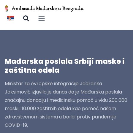
Ambasada Madarske u Beogradu
Open main menu
Mađarska poslala Srbiji maske i
zaštitna odela
Ministar za evropske integracije Jadranka
Joksimović izjavila je danas da je Mađarska poslala
značajnu donaciju i medicinsku pomoć u vidu 200.000
maski i 10.000 zaštitnih odela kao pomoć našem
zdravstvenom sistemu u borbi protiv pandemije
COVID-19.