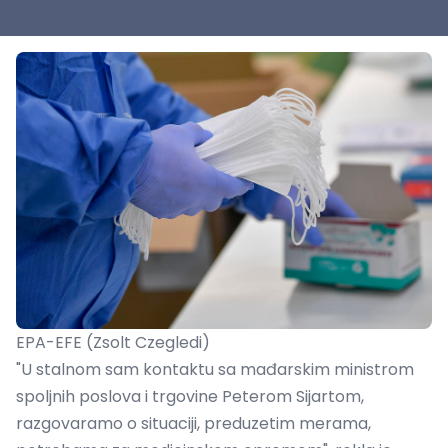
EPA-EFE (Zsolt Czegledi)
"U stalnom sam kontaktu sa mađarskim ministrom
spoljnih poslova i trgovine Peterom Sijartom,
razgovaramo o situaciji, preduzetim merama,