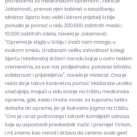
potrebama za medicinskom opremom", rekla je
Joksimović, prenosi njen kabinet u saopštenju.
Ministar Sijarto kao veliki i iskreni prijatelj Srbije
ponudio je pomoć u vidu 200.000 zaštitnih maski i
10.000 zaštitnih odela, navela je Joksimović.
"Oprema je stigla u Srbiju i znači nam mnogo, u
svakom smislu. Izražavam veliku zahvalnost kolegi
Sijartu i Mađarskoj državi i narodu koji je u ovim teškim
vremenima, za sve nas podjednako, pokazao istinsku
solidarnost i prijateljstvo", navela je ministar. Ona je
rekla da je takva konkretna pomoć Mađarske utoliko
značajnija, imajući u vidu stanje na tržištu medicinske
opreme, gde, kada i imate novac za kupovinu teško
dolazite do opreme, jer je bukvalno jagma na tržištu.
"Ovo je i izraz poštovanja i zdravih komšijskih odnosa
koje su uspostavili predsednik Vučić i premijer Orban,
i mi znamo kao narod i država da cenimo svaki gest