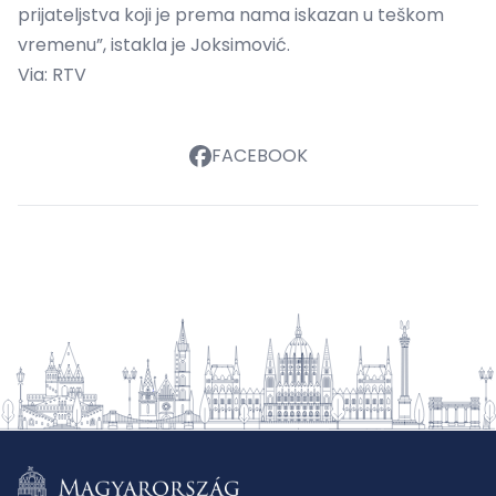
prijateljstva koji je prema nama iskazan u teškom
vremenu”, istakla je Joksimović.
Via:
RTV
FACEBOOK