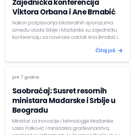
Zajednička konferencija
Viktora Orbana i Ane Brnabić
Nakon potpisivanja bilateralnih sporazuma
između vlada Srbije i Mađarske su zajedničku
konferenciju za novinare održali Ana Brnabić i
Viktor Orban u subotičkom hotelu Galeria. Kao
Čitaj još
konkretne rezultate od poslednje zajedničke
sednice naveli su otvaranje graničnog prelaza
Stanišić-Bačsentđerđ u aprilu prošle godine,
ove godine se otvara novi prelaz Rabe-
pre 7 godina
Kubekhaza a 2020. će se proširiti granični
prelaz...
Saobraćaj: Susret resornih
ministara Mađarske i Srbije u
Beogradu
Ministar za inovacije i tehnologije Mađarske
Laslo Palkovič i ministarka građevinarstva,