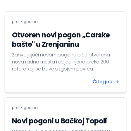
pre 7 godina
Otvoren novi pogon „Carske
bašte" u Zrenjaninu
Zahvaljujući novom pogonu biće otvorena
nova radna mesta i objedinjeno preko 200
ratara koji se bave uzgojem povrća.
Čitaj još
pre 7 godina
Novi pogoni u Bačkoj Topoli