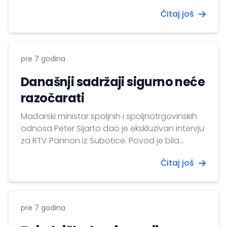
Čitaj još
pre 7 godina
Današnji sadržaji sigurno neće
razočarati
Mađarski ministar spoljnih i spoljnotrgovinskih
odnosa Peter Sijarto dao je ekskluzivan intervju
za RTV Pannon iz Subotice. Povod je bila
zajednička sednica srpske i mađarske vlade.
Čitaj još
Razgovor je vođen pre održavanja sednice.
Prethodno veče se ministar spoljnih poslova
Mađarske sastao sa ministrom spoljnih
poslova Srbije Ivicom Dačićem na Paliću.
pre 7 godina
Razgovor se vodio o odnosima dve...