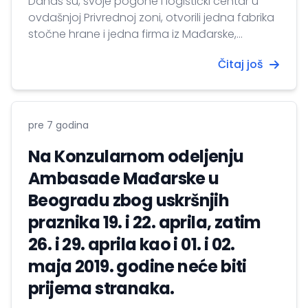
Danas su, svoje pogone i logistički centar u
ovdašnjoj Privrednoj zoni, otvorili jedna fabrika
stočne hrane i jedna firma iz Mađarske,
specijalizovana za trgovinu poljoprivrednim
Čitaj još
mašinama.
pre 7 godina
Na Konzularnom odeljenju
Ambasade Mađarske u
Beogradu zbog uskršnjih
praznika 19. i 22. aprila, zatim
26. i 29. aprila kao i 01. i 02.
maja 2019. godine neće biti
prijema stranaka.