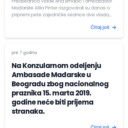
Predsednica Vlade Ana Brnabić i ambasador
Mađarske Atila Pinter razgovarali su danas o
pripremi pete zajedničke sednice dve vlada,
koja će biti održana u Srbiji.
Čitaj još
pre 7 godina
Na Konzularnom odeljenju
Ambasade Mađarske u
Beogradu zbog nacionalnog
praznika 15. marta 2019.
godine neće biti prijema
stranaka.
Čitaj još