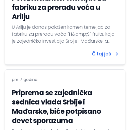
fabriku za preradu voća u
Arilju
U Arilju je danas položen kamen temeljac za
fabriku za preradu voća "H&amp;S" fruits, koja
je zajednička investicija Srbije i Mađarske, a
ministar poljoprivrede Branislav Nedimović
Čitaj još
rekao je da su prerada voća i izvoz u
inostranstvo spas za poljoprivrednike u Srbiji.
pre 7 godina
Priprema se zajednička
sednica vlada Srbije i
Mađarske, biće potpisano
devet sporazuma