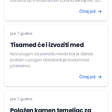
saobraćaj i infrastrukture Zorana Mihajlović su
razgovarali u Beogradu o ubrzanju
Čitaj još
saobraćaja na graničnim prelazima, razvoju
železnice i korišćenju vodenih puteva između
Mađarske i Srbije. Palkovič je na pres
konferenciji posle susreta istakao da su pre
pre 7 godina
svega razgovarali o izgradnji pruge
Budimpešta-Beograd, što je...
Tisamed će i izvoziti med
Novi pogon za preradu meda koji je danas
pušten u pogon obezbeđuje budućnost
pčelarima.
Čitaj još
pre 7 godina
Položen kamen temeljac za