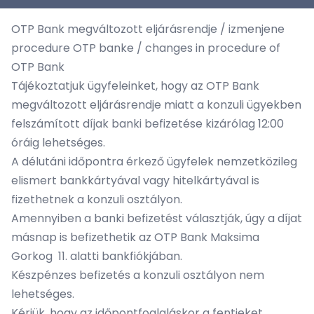
OTP Bank megváltozott eljárásrendje / izmenjene
procedure OTP banke / changes in procedure of
OTP Bank
Tájékoztatjuk ügyfeleinket, hogy az OTP Bank
megváltozott eljárásrendje miatt a konzuli ügyekben
felszámított díjak banki befizetése kizárólag 12:00
óráig lehetséges.
A délutáni időpontra érkező ügyfelek nemzetközileg
elismert bankkártyával vagy hitelkártyával is
fizethetnek a konzuli osztályon.
Amennyiben a banki befizetést választják, úgy a díjat
másnap is befizethetik az OTP Bank Maksima
Gorkog 11. alatti bankfiókjában.
Készpénzes befizetés a konzuli osztályon nem
lehetséges.
Kérjük, hogy az időpontfoglaláskor a fentieket