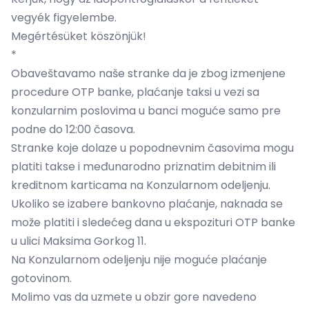
vegyék figyelembe.
Megértésüket köszönjük!
*
Obaveštavamo naše stranke da je zbog izmenjene
procedure OTP banke, plaćanje taksi u vezi sa
konzularnim poslovima u banci moguće samo pre
podne do 12:00 časova.
Stranke koje dolaze u popodnevnim časovima mogu
platiti takse i međunarodno priznatim debitnim ili
kreditnom karticama na Konzularnom odeljenju.
Ukoliko se izabere bankovno plaćanje, naknada se
može platiti i sledećeg dana u ekspozituri OTP banke
u ulici Maksima Gorkog 11.
Na Konzularnom odeljenju nije moguće plaćanje
gotovinom.
Molimo vas da uzmete u obzir gore navedeno