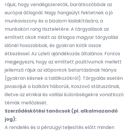
rájuk, hogy vendégszeretők, barátkozóbbak az
európai átlagnál. Nagy hangsúlyt fektetnek a jó
munkaviszony és a bizalom kialakítására, a
munkaköri rang tiszteletére. A tárgyalások az
említett okok miatt az átlagos magyar tárgyalási
időnél hosszabbak, és gyakran kötik össze
étkezéssel. Az üzleti ajándékozás általános. Fontos
megjegyezni, hogy az említett pozitívumok mellett
jellemző rájuk az időpontok betartásának hiánya
(gyakran késnek a találkozókról). Tárgyalás esetén
javasoljuk a balkáni háborúk, Koszovó státuszának,
illetve az etnikai és vallási különbségekre vonatkozó
témák mellőzését.
Szerződéskötési tanácsok (pl. alkalmazandó
jog):
A rendelés és a pénzügyi teljesítés előtt minden