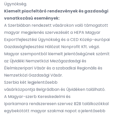
Ügynökség
.
Kiemelt piacfeltáró rendezvények és gazdasági
vonatkozású események:
A Szerbiában rendezett vásárokon való támogatott
magyar megjelenés szervezését a
HEPA Magyar
Exportfejlesztési Ügynökség
és a
CED Közép-európai
Gazdaságfejlesztési Hálózat Nonprofit Kft.
végzi.
Magyar szempontból kiemelt jelentőségűnek számít
az Újvidéki Nemzetközi Mezőgazdasági és
Élelmiszeripari Vásár és a szabadkai Regionális és
Nemzetközi Gazdasági Vásár.
Szerbia két legjelentősebb
vásárközpontja
Belgrádban
és
Újvidéken
található.
A
Magyar-szerb Kereskedelmi és
Iparkamara
rendszeresen szervez B2B találkozókkal
egybekötött magyar szakmai napot a jelentősebb