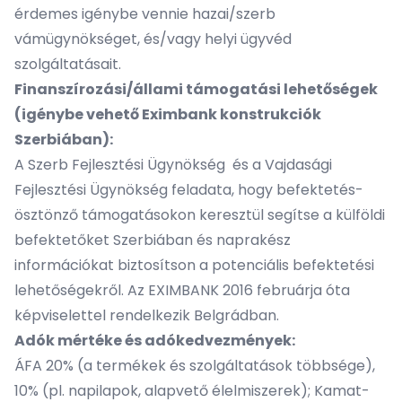
érdemes igénybe vennie hazai/szerb
vámügynökséget, és/vagy helyi ügyvéd
szolgáltatásait.
Finanszírozási/állami támogatási lehetőségek
(igénybe vehető Eximbank konstrukciók
Szerbiában):
A
Szerb Fejlesztési Ügynökség
és a
Vajdasági
Fejlesztési Ügynökség
feladata, hogy befektetés-
ösztönző támogatásokon keresztül segítse a külföldi
befektetőket Szerbiában és naprakész
információkat biztosítson a potenciális befektetési
lehetőségekről. Az
EXIMBANK 2016 februárja óta
képviselettel rendelkezik Belgrádban.
Adók mértéke és adókedvezmények:
ÁFA 20% (a termékek és szolgáltatások többsége),
10% (pl. napilapok, alapvető élelmiszerek); Kamat-