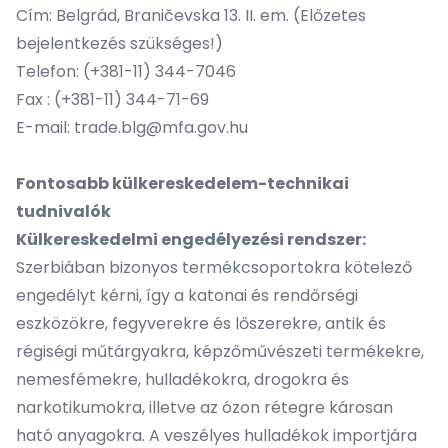
Cím: Belgrád, Braničevska 13. II. em. (Előzetes
bejelentkezés szükséges!)
Telefon: (+381-11) 344-7046
Fax : (+381-11) 344-71-69
E-mail:
trade.blg@mfa.gov.hu
Fontosabb külkereskedelem-technikai
tudnivalók
Külkereskedelmi engedélyezési rendszer:
Szerbiában bizonyos termékcsoportokra kötelező
engedélyt kérni, így a katonai és rendőrségi
eszközökre, fegyverekre és lőszerekre, antik és
régiségi műtárgyakra, képzőművészeti termékekre,
nemesfémekre, hulladékokra, drogokra és
narkotikumokra, illetve az ózon rétegre károsan
ható anyagokra. A veszélyes hulladékok importjára