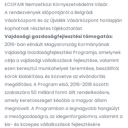
ECOFAIR Nemzetközi Környezetvédelmi Vásár.
A rendezvények időpontjáról a
Belgrádi
Vásárközpont
és az
Újvidék Vásárközpont
honlapján
kaphatnak részletes tájékoztatást.
Vajdasági gazdaságfejlesztési támogatás:
2016-ban elindult Magyarország Kormányának
Vajdasági Gazdaságfejlesztési Programja, amelynek
célja a vajdasági vállalkozások fejlesztése, valamint
ezen keresztül munkahelyek teremtése, beszállítói
körök kialakítása, és közvetve az elvándorlás
megállítása. A Program első, 2016-2018 közötti
szakaszára 50 milliárd forint állt rendelkezésre,
amely keretösszeget később a magyar állam
megnövelt. A Programban a legnagyobb hangsúlyt
a mezőgazdaságra, az idegenforgalomra, valamint a
kis- és közepes vállalkozások fejlesztésére