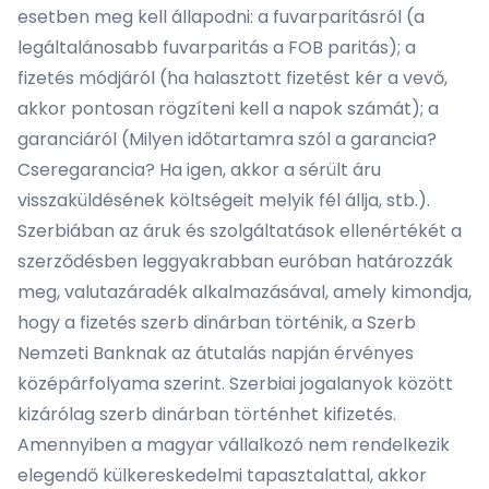
esetben meg kell állapodni: a fuvarparitásról (a
legáltalánosabb fuvarparitás a FOB paritás); a
fizetés módjáról (ha halasztott fizetést kér a vevő,
akkor pontosan rögzíteni kell a napok számát); a
garanciáról (Milyen időtartamra szól a garancia?
Cseregarancia? Ha igen, akkor a sérült áru
visszaküldésének költségeit melyik fél állja, stb.).
Szerbiában az áruk és szolgáltatások ellenértékét a
szerződésben leggyakrabban euróban határozzák
meg, valutazáradék alkalmazásával, amely kimondja,
hogy a fizetés szerb dinárban történik, a Szerb
Nemzeti Banknak az átutalás napján érvényes
középárfolyama szerint. Szerbiai jogalanyok között
kizárólag szerb dinárban történhet kifizetés.
Amennyiben a magyar vállalkozó nem rendelkezik
elegendő külkereskedelmi tapasztalattal, akkor