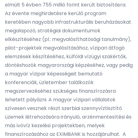
elmúlt 5 évben 755 millió forint került biztosításra.
Az évente meghirdetésre kerülő program
keretében nagyobb infrastrukturális beruházásokat
megalapozó, stratégiai dokumentumok
elkészítéséhez (pl.: megvalósíthatósági tanulmány),
pilot-projektek megvalósításához, vízipari átfogó
elemzések készítéséhez, külföldi vízügyi szakértők,
döntéshozók magyarországi képzéséhez, vagy pedig
a magyar vízipar képességeit bemutató
konferenciák, üzletember találkozók
megszervezéséhez szükséges finanszírozásra
lehetett pályázni. A magyar vízipari vállalatok
szívesen vesznek részt szerbiai szennyvíztisztító
üzemek létrehozására irányuló, arzénmentesítési és
más ivóvíz kezelési projektekben, melyek
finanszírozásához az EXIMBANK is hozzájárulhat. A