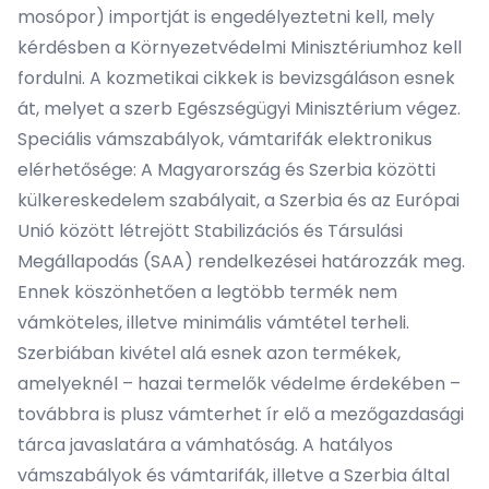
mosópor) importját is engedélyeztetni kell, mely
kérdésben a Környezetvédelmi Minisztériumhoz kell
fordulni. A kozmetikai cikkek is bevizsgáláson esnek
át, melyet a szerb Egészségügyi Minisztérium végez.
Speciális vámszabályok, vámtarifák elektronikus
elérhetősége: A Magyarország és Szerbia közötti
külkereskedelem szabályait, a Szerbia és az Európai
Unió között létrejött Stabilizációs és Társulási
Megállapodás (SAA) rendelkezései határozzák meg.
Ennek köszönhetően a legtöbb termék nem
vámköteles, illetve minimális vámtétel terheli.
Szerbiában kivétel alá esnek azon termékek,
amelyeknél – hazai termelők védelme érdekében –
továbbra is plusz vámterhet ír elő a mezőgazdasági
tárca javaslatára a vámhatóság. A hatályos
vámszabályok és vámtarifák, illetve a Szerbia által