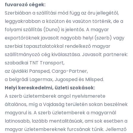
fuvarozó cégek:
Szerbiában a szállítási mód függ az áru jellegétől,
leggyakrabban a közúton és vasúton történik, de a
folyami szállítás (Duna) is jelentős. A magyar
exportőröknek javasolt nagyobb helyi (szerb) vagy
szerbiai tapasztalatokkal rendelkező magyar
szállítmányozó cég kiválasztása. Javasolt partnerek:
szabadkai
TNT Transport
,
az újvidéki
Pansped
,
Cargo-Partner
,
a belgrádi
Lagermax
,
Jugosped
és
Milsped
.
Helyi kereskedelmi, üzleti szokások:
A szerb üzletemberek angol nyelvismerete
általános, míg a Vajdaság területén sokan beszélnek
magyarul is. A szerb üzletemberek a magyarnál
latinosabb, lazább mentalitásúak, ami sok esetben a
magyar üzletembereknek furcsának tűnik. Jellemző