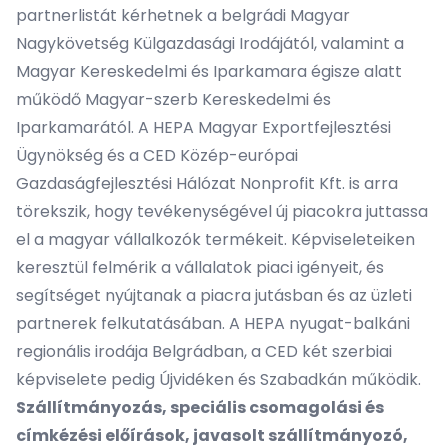
partnerlistát kérhetnek a belgrádi Magyar
Nagykövetség Külgazdasági Irodájától, valamint a
Magyar Kereskedelmi és Iparkamara égisze alatt
működő
Magyar-szerb Kereskedelmi és
Iparkamarától
. A
HEPA Magyar Exportfejlesztési
Ügynökség
és a
CED Közép-európai
Gazdaságfejlesztési Hálózat Nonprofit Kft.
is arra
törekszik, hogy tevékenységével új piacokra juttassa
el a magyar vállalkozók termékeit. Képviseleteiken
keresztül felmérik a vállalatok piaci igényeit, és
segítséget nyújtanak a piacra jutásban és az üzleti
partnerek felkutatásában. A HEPA nyugat-balkáni
regionális irodája Belgrádban, a CED két szerbiai
képviselete pedig Újvidéken és Szabadkán működik.
Szállítmányozás, speciális csomagolási és
címkézési előírások, javasolt szállítmányozó,