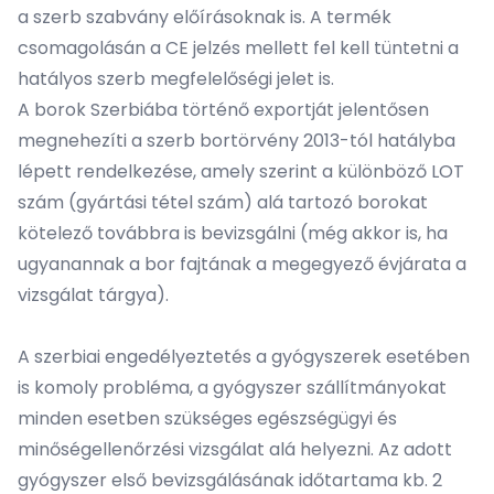
a szerb szabvány előírásoknak is. A termék
csomagolásán a CE jelzés mellett fel kell tüntetni a
hatályos szerb megfelelőségi jelet is.
A borok Szerbiába történő exportját jelentősen
megnehezíti a szerb bortörvény 2013-tól hatályba
lépett rendelkezése, amely szerint a különböző LOT
szám (gyártási tétel szám) alá tartozó borokat
kötelező továbbra is bevizsgálni (még akkor is, ha
ugyanannak a bor fajtának a megegyező évjárata a
vizsgálat tárgya).
A szerbiai engedélyeztetés a gyógyszerek esetében
is komoly probléma, a gyógyszer szállítmányokat
minden esetben szükséges egészségügyi és
minőségellenőrzési vizsgálat alá helyezni. Az adott
gyógyszer első bevizsgálásának időtartama kb. 2