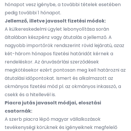
hónapot vesz igénybe, a további tételek esetében
pedig további 1 hónapot.
Jellemző, illetve javasolt fizetési módok:
A külkereskedelmi ügylet lebonyolítása során
általában készpénz vagy átutalás a jellemző. A
nagyobb importőrök rendszerint rövid lejáratú, azaz
két-három hónapos fizetési határidőt kérnek a
rendeléskor. Az áruvásárlási szerződések
megkötésekor ezért pontosan meg kell határozni az
átutalási időpontokat. Ismert és alkalmazott az
okmányos fizetési mód pl. az okmányos inkasszó, a
csekk és a hitellevél is.
Piacra jutás javasolt módjai, elosztási
csatornák:
A szerb piacra lépő magyar vállalkozások
tevékenységi körüknek és igényeiknek megfelelő