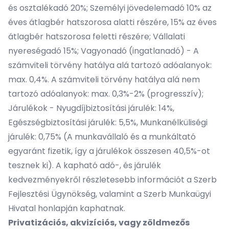
és osztalékadó 20%; Személyi jövedelemadó 10% az
éves átlagbér hatszorosa alatti részére, 15% az éves
átlagbér hatszorosa feletti részére; Vállalati
nyereségadó 15%; Vagyonadó (ingatlanadó) - A
számviteli törvény hatálya alá tartozó adóalanyok:
max. 0,4%. A számviteli törvény hatálya alá nem
tartozó adóalanyok: max. 0,3%-2% (progresszív);
Járulékok - Nyugdíjbiztosítási járulék: 14%,
Egészségbiztosítási járulék: 5,5%, Munkanélküliségi
járulék: 0,75% (A munkavállaló és a munkáltató
egyaránt fizetik, így a járulékok összesen 40,5%-ot
tesznek ki). A kapható adó-, és járulék
kedvezményekről részletesebb információt a
Szerb
Fejlesztési Ügynökség
, valamint a
Szerb Munkaügyi
Hivatal
honlapján kaphatnak.
Privatizációs, akvizíciós, vagy zöldmezős