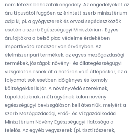
nem létezik behozatali engedély. Az engedélyeket az
áru típusától függően az érintett szerb minisztérium
adja ki, pl. a gyógyszerek és orvosi segédeszközök
esetén a szerb Egészségügyi Minisztérium. Egyes
árufajtákra a belső piac védelme érdekében
importkvóta rendszer van érvényben. Az
élelmiszeripari termékek, az egyes mezőgazdasági
termékek, jószágok növény- és állategészségügyi
vizsgálaton esnek át a határon való átlépéskor, ez a
folyamat sok esetben időigényes és komoly
költségekkel is jár. A növényvédő szereknek,
tápoldatoknak, műtrágyának külön növény
egészségügyi bevizsgáláson kell átesniük, melyért a
szerb Mezőgazdasági, Erdő- és Vízgazdálkodási
Minisztérium Növény Egészségügyi Hatósága a
felelős. Az egyéb vegyszerek (pl. tisztítószerek,