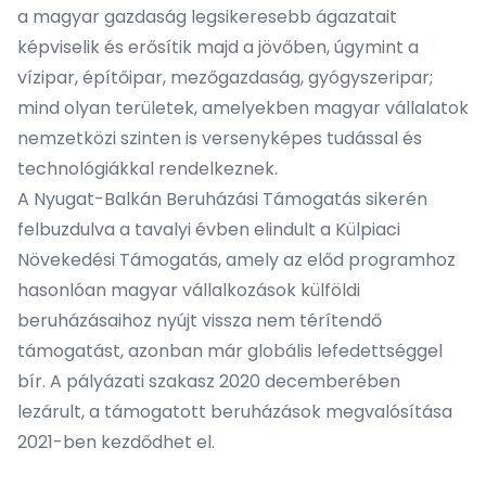
a magyar gazdaság legsikeresebb ágazatait
képviselik és erősítik majd a jövőben, úgymint a
vízipar, építőipar, mezőgazdaság, gyógyszeripar;
mind olyan területek, amelyekben magyar vállalatok
nemzetközi szinten is versenyképes tudással és
technológiákkal rendelkeznek.
A Nyugat-Balkán Beruházási Támogatás sikerén
felbuzdulva a tavalyi évben elindult a
Külpiaci
Növekedési Támogatás
, amely az előd programhoz
hasonlóan magyar vállalkozások külföldi
beruházásaihoz nyújt vissza nem térítendő
támogatást, azonban már globális lefedettséggel
bír. A pályázati szakasz 2020 decemberében
lezárult, a támogatott beruházások megvalósítása
2021-ben kezdődhet el.