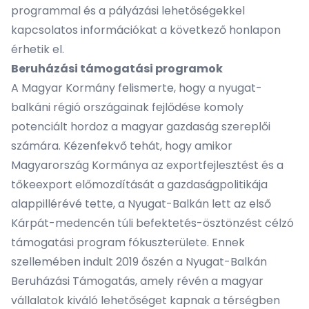
programmal és a pályázási lehetőségekkel
kapcsolatos információkat a következő
honlapon
érhetik
el.
Beruházási támogatás
i programok
A Magyar Kormány felismerte, hogy a nyugat-
balkáni régió országainak fejlődése komoly
potenciált hordoz a magyar gazdaság szereplői
számára. Kézenfekvő tehát, hogy amikor
Magyarország Kormánya az exportfejlesztést és a
tőkeexport előmozdítását a gazdaságpolitikája
alappillérévé tette, a Nyugat-Balkán lett az első
Kárpát-medencén túli befektetés-ösztönzést célzó
támogatási program fókuszterülete. Ennek
szellemében indult 2019 őszén a
Nyugat-Balkán
Beruházási Támogatás
, amely révén a magyar
vállalatok kiváló lehetőséget kapnak a térségben