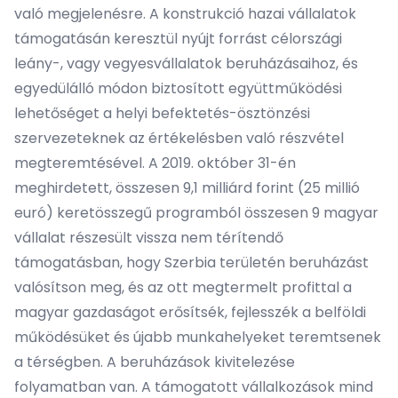
való megjelenésre. A konstrukció hazai vállalatok
támogatásán keresztül nyújt forrást célországi
leány-, vagy vegyesvállalatok beruházásaihoz, és
egyedülálló módon biztosított együttműködési
lehetőséget a helyi befektetés-ösztönzési
szervezeteknek az értékelésben való részvétel
megteremtésével. A 2019. október 31-én
meghirdetett, összesen 9,1 milliárd forint (25 millió
euró) keretösszegű programból összesen 9 magyar
vállalat részesült vissza nem térítendő
támogatásban, hogy Szerbia területén beruházást
valósítson meg, és az ott megtermelt profittal a
magyar gazdaságot erősítsék, fejlesszék a belföldi
működésüket és újabb munkahelyeket teremtsenek
a térségben. A beruházások kivitelezése
folyamatban van. A támogatott vállalkozások mind