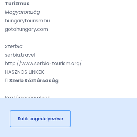
Turizmus
Magyarország
hungarytourism.hu
gotohungary.com
Szerbia
serbia.travel
http://www.serbia-tourism.org/
HASZNOS LINKEK

Szerb Köztársaság
Köztársasági elnök
Kormány
Külügyminisztérium
Sütik engedélyezése
Parlament
Tanjug hírügynökség