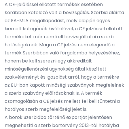
A CE-jelöléssel ellátott termékek esetében
korábban kötelező volt a bevizsgálás. Szerbia aláírta
az EA-MLA megállapodást, mely alapján egyes
kiemelt kategóriák kivételével, a CE jelzéssel ellátott
termékeket már nem kell bevizsgáltatni a szerb
hatóságoknak. Maga a CE jelzés nem elegendő a
termék Szerbiában való forgalomba helyezéséhez,
hanem be kell szerezni egy akkreditált
minőségellenőrzési ügynökség által készített
szakvéleményt és igazolást arról, hogy a termékre
az EU-ban kapott minőségi szabványok megfelelnek
a szerb szabvány előírásoknak is. A termék
csomagolásán a CE jelzés mellett fel kell tüntetni a
hatályos szerb megfelelőségi jelet is.
A borok Szerbiába történő exportját jelentősen
megnehezíti a szerb bortörvény 2013-tól hatályba