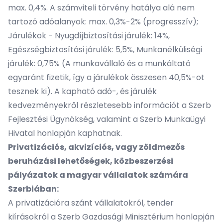
max. 0,4%. A számviteli törvény hatálya alá nem
tartozó adóalanyok: max. 0,3%-2% (progresszív);
Járulékok - Nyugdíjbiztosítási járulék: 14%,
Egészségbiztosítási járulék: 5,5%, Munkanélküliségi
járulék: 0,75% (A munkavállaló és a munkáltató
egyaránt fizetik, így a járulékok összesen 40,5%-ot
tesznek ki). A kapható adó-, és járulék
kedvezményekről részletesebb információt a
Szerb
Fejlesztési Ügynökség
, valamint a
Szerb Munkaügyi
Hivatal
honlapján kaphatnak.
Privatizációs, akvizíciós, vagy zöldmezős
beruházási lehetőségek, közbeszerzési
pályázatok a magyar vállalatok számára
Szerbiában:
A privatizációra szánt vállalatokról, tender
kiírásokról a Szerb
Gazdasági Minisztérium
honlapján