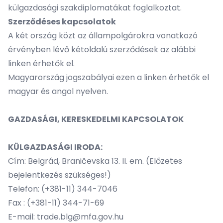
külgazdasági szakdiplomatákat foglalkoztat.
Szerződéses kapcsolatok
A két ország közt az állampolgárokra vonatkozó
érvényben lévő kétoldalú szerződések az alábbi
linken
érhetők el.
Magyarország jogszabályai ezen a
linken
érhetők el
magyar és angol nyelven.
GAZDASÁGI, KERESKEDELMI KAPCSOLATOK
KÜLGAZDASÁGI IRODA:
Cím: Belgrád, Braničevska 13. II. em. (Előzetes
bejelentkezés szükséges!)
Telefon: (+381-11) 344-7046
Fax : (+381-11) 344-71-69
E-mail:
trade.blg@mfa.gov.hu