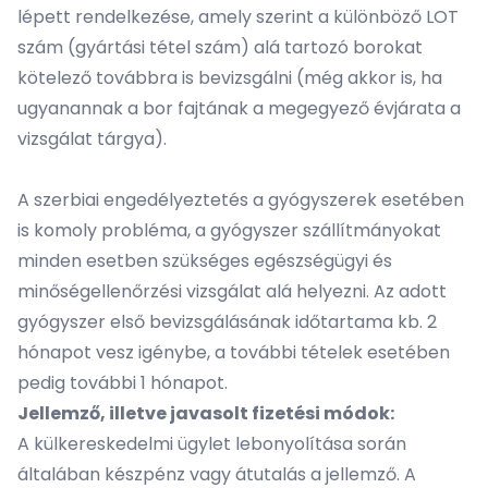
lépett rendelkezése, amely szerint a különböző LOT
szám (gyártási tétel szám) alá tartozó borokat
kötelező továbbra is bevizsgálni (még akkor is, ha
ugyanannak a bor fajtának a megegyező évjárata a
vizsgálat tárgya).
A szerbiai engedélyeztetés a gyógyszerek esetében
is komoly probléma, a gyógyszer szállítmányokat
minden esetben szükséges egészségügyi és
minőségellenőrzési vizsgálat alá helyezni. Az adott
gyógyszer első bevizsgálásának időtartama kb. 2
hónapot vesz igénybe, a további tételek esetében
pedig további 1 hónapot.
Jellemző, illetve javasolt fizetési módok:
A külkereskedelmi ügylet lebonyolítása során
általában készpénz vagy átutalás a jellemző. A