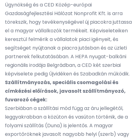
Ügynökség
és a
CED Közép-európai
Gazdaságfejlesztési Hálózat Nonprofit Kft.
is arra
törekszik, hogy tevékenységével új piacokra juttassa
el a magyar vállalkozók termékeit. Képviseleteiken
keresztül felmérik a vállalatok piaci igényeit, és
segítséget nyújtanak a piacra jutásban és az üzleti
partnerek felkutatásában. A HEPA nyugat-balkáni
regionális irodája Belgrádban, a CED két szerbiai
képviselete pedig Újvidéken és Szabadkán működik.
Szállítmányozás, speciális csomagolási és
címkézési előírások, javasolt szállítmányozó,
fuvarozó cégek:
Szerbiában a szállítási mód függ az áru jellegétől,
leggyakrabban a közúton és vasúton történik, de a
folyami szállítás (Duna) is jelentős. A magyar
exportőröknek javasolt nagyobb helyi (szerb) vagy