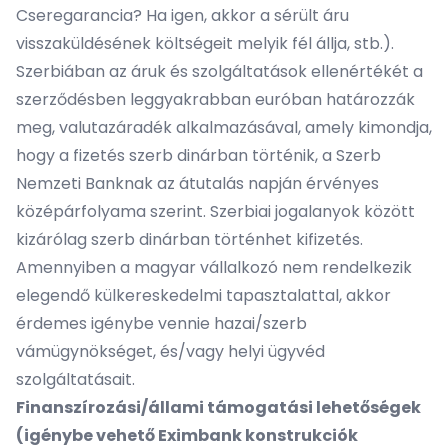
Cseregarancia? Ha igen, akkor a sérült áru
visszaküldésének költségeit melyik fél állja, stb.).
Szerbiában az áruk és szolgáltatások ellenértékét a
szerződésben leggyakrabban euróban határozzák
meg, valutazáradék alkalmazásával, amely kimondja,
hogy a fizetés szerb dinárban történik, a Szerb
Nemzeti Banknak az átutalás napján érvényes
középárfolyama szerint. Szerbiai jogalanyok között
kizárólag szerb dinárban történhet kifizetés.
Amennyiben a magyar vállalkozó nem rendelkezik
elegendő külkereskedelmi tapasztalattal, akkor
érdemes igénybe vennie hazai/szerb
vámügynökséget, és/vagy helyi ügyvéd
szolgáltatásait.
Finanszírozási/állami támogatási lehetőségek
(igénybe vehető Eximbank konstrukciók