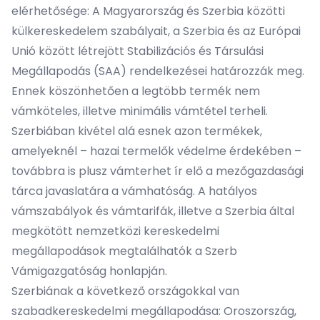
elérhetősége: A Magyarország és Szerbia közötti
külkereskedelem szabályait, a Szerbia és az Európai
Unió között létrejött Stabilizációs és Társulási
Megállapodás (SAA) rendelkezései határozzák meg.
Ennek köszönhetően a legtöbb termék nem
vámköteles, illetve minimális vámtétel terheli.
Szerbiában kivétel alá esnek azon termékek,
amelyeknél – hazai termelők védelme érdekében –
továbbra is plusz vámterhet ír elő a mezőgazdasági
tárca javaslatára a vámhatóság. A hatályos
vámszabályok és vámtarifák, illetve a Szerbia által
megkötött nemzetközi kereskedelmi
megállapodások megtalálhatók a
Szerb
Vámigazgatóság
honlapján.
Szerbiának a következő országokkal van
szabadkereskedelmi megállapodása: Oroszország,