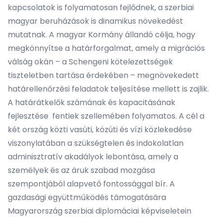
kapcsolatok is folyamatosan fejlődnek, a szerbiai
magyar beruházások is dinamikus növekedést
mutatnak. A magyar Kormány állandó célja, hogy
megkönnyítse a határforgalmat, amely a migrációs
válság okán – a Schengeni kötelezettségek
tiszteletben tartása érdekében – megnövekedett
határellenőrzési feladatok teljesítése mellett is zajlik.
A határátkelők számának és kapacitásának
fejlesztése fentiek szellemében folyamatos. A cél a
két ország közti vasúti, közúti és vízi közlekedése
viszonylatában a szükségtelen és indokolatlan
adminisztratív akadályok lebontása, amely a
személyek és az áruk szabad mozgása
szempontjából alapvető fontossággal bír. A
gazdasági együttműködés támogatására
Magyarország szerbiai diplomáciai képviseletein