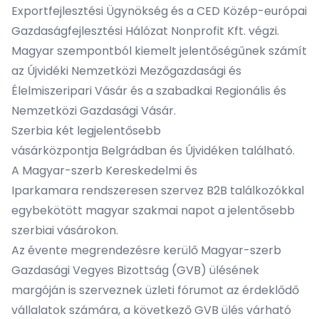
Exportfejlesztési Ügynökség
és a
CED Közép-európai
Gazdaságfejlesztési Hálózat Nonprofit Kft.
végzi.
Magyar szempontból kiemelt jelentőségűnek számít
az Újvidéki Nemzetközi Mezőgazdasági és
Élelmiszeripari Vásár és a szabadkai Regionális és
Nemzetközi Gazdasági Vásár.
Szerbia két legjelentősebb
vásárközpontja
Belgrádban
és
Újvidéken
található.
A
Magyar-szerb Kereskedelmi és
Iparkamara
rendszeresen szervez B2B találkozókkal
egybekötött magyar szakmai napot a jelentősebb
szerbiai vásárokon.
Az évente megrendezésre kerülő Magyar-szerb
Gazdasági Vegyes Bizottság (GVB) ülésének
margóján is szerveznek üzleti fórumot az érdeklődő
vállalatok számára, a következő GVB ülés várható