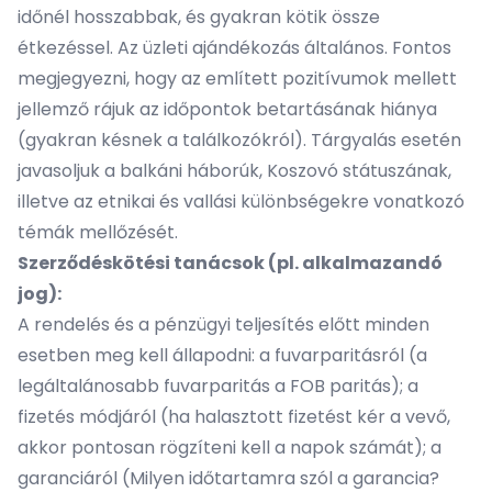
időnél hosszabbak, és gyakran kötik össze
étkezéssel. Az üzleti ajándékozás általános. Fontos
megjegyezni, hogy az említett pozitívumok mellett
jellemző rájuk az időpontok betartásának hiánya
(gyakran késnek a találkozókról). Tárgyalás esetén
javasoljuk a balkáni háborúk, Koszovó státuszának,
illetve az etnikai és vallási különbségekre vonatkozó
témák mellőzését.
Szerződéskötési tanácsok (pl. alkalmazandó
jog):
A rendelés és a pénzügyi teljesítés előtt minden
esetben meg kell állapodni: a fuvarparitásról (a
legáltalánosabb fuvarparitás a FOB paritás); a
fizetés módjáról (ha halasztott fizetést kér a vevő,
akkor pontosan rögzíteni kell a napok számát); a
garanciáról (Milyen időtartamra szól a garancia?