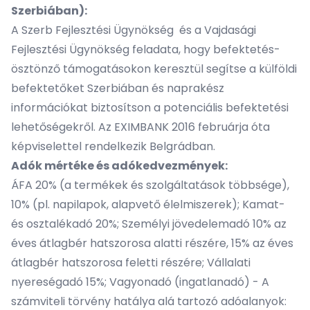
Szerbiában):
A
Szerb Fejlesztési Ügynökség
és a
Vajdasági
Fejlesztési Ügynökség
feladata, hogy befektetés-
ösztönző támogatásokon keresztül segítse a külföldi
befektetőket Szerbiában és naprakész
információkat biztosítson a potenciális befektetési
lehetőségekről. Az
EXIMBANK 2016 februárja óta
képviselettel rendelkezik Belgrádban.
Adók mértéke és adókedvezmények:
ÁFA 20% (a termékek és szolgáltatások többsége),
10% (pl. napilapok, alapvető élelmiszerek); Kamat-
és osztalékadó 20%; Személyi jövedelemadó 10% az
éves átlagbér hatszorosa alatti részére, 15% az éves
átlagbér hatszorosa feletti részére; Vállalati
nyereségadó 15%; Vagyonadó (ingatlanadó) - A
számviteli törvény hatálya alá tartozó adóalanyok: