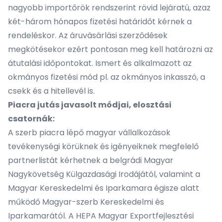
nagyobb importőrök rendszerint rövid lejáratú, azaz
két-három hónapos fizetési határidőt kérnek a
rendeléskor. Az áruvásárlási szerződések
megkötésekor ezért pontosan meg kell határozni az
átutalási időpontokat. Ismert és alkalmazott az
okmányos fizetési mód pl. az okmányos inkasszó, a
csekk és a hitellevél is.
Piacra jutás javasolt módjai, elosztási
csatornák:
A szerb piacra lépő magyar vállalkozások
tevékenységi körüknek és igényeiknek megfelelő
partnerlistát kérhetnek a belgrádi Magyar
Nagykövetség Külgazdasági Irodájától, valamint a
Magyar Kereskedelmi és Iparkamara égisze alatt
működő
Magyar-szerb Kereskedelmi és
Iparkamarától
. A
HEPA Magyar Exportfejlesztési