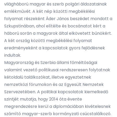
világháború magyar és szerb polgári áldozatainak
emlékművét. A két nép közötti megbékélési
folyamat részeként Áder János beszédet mondott a
Szkupstinában, ahol elítélte és bocsánatot kért a
háború során a magyarok által elkövetett bűnökért.
A két ország közötti megbékélési folyamat
eredményeként a kapcsolatok gyors fejlődésnek
indultak.
Magyarország és Szerbia állami főméltóságai
valamint vezető politikusai rendszeresen folytatnak
kétoldalú találkozókat, illetve egyeztetnek
nemzetközi fórumokon és az Egyesült Nemzetek
Szervezetében. A politikai kapcsolatok kiemelkedő
szintjét mutatja, hogy 2014 óta évente
megrendezésre kerül a diplomáciában kivételesnek
számító magyar-szerb kormányzati csúcstalálkozó.