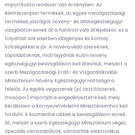
importkvóta rendszer van érvényben. Az
élelmiszeripari termékek, az egyes mezőgazdasági
termékek, jószágok növény- és állategészségügyi
vizsgálaton esnek át a határon való átlépéskor, ez a
folyamat sok esetben időigényes és komoly
költségekkel is jár. A növényvédő szereknek,
tápoldatoknak, műtrágyának külön növény
egészségügyi bevizsgáláson kell átesniük, melyért a
szerb Mezőgazdasági, Erdő- és Vízgazdálkodási
Minisztérium Növény Egészségügyi Hatósága a
felelős. Az egyéb vegyszerek (pl. tisztítószerek,
mosópor) importját is engedélyeztetni kell, mely
kérdésben a Környezetvédelmi Minisztériumhoz kell
fordulni. A kozmetikai cikkek is bevizsgáláson esnek
át, melyet a szerb Egészségügyi Minisztérium végez.
Speciális vámszabályok, vámtarifák elektronikus