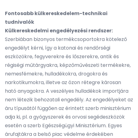
Fontosabb külkereskedelem-technikai
tudnivalók
Külkereskedelmi engedélyezési rendszer:
Szerbiában bizonyos termékcsoportokra kötelező
engedélyt kérni, így a katonai és rendőrségi
eszközökre, fegyverekre és lőszerekre, antik és
régiségi műtárgyakra, képzőművészeti termékekre,
nemesfémekre, hulladékokra, drogokra és
narkotikumokra, illetve az ózon rétegre károsan
ható anyagokra. A veszélyes hulladékok importjára
nem létezik behozatali engedély. Az engedélyeket az
áru típusától függően az érintett szerb minisztérium
adja ki, pl. a gyógyszerek és orvosi segédeszközök
esetén a szerb Egészségügyi Minisztérium. Egyes
árufajtákra a belső piac védelme érdekében