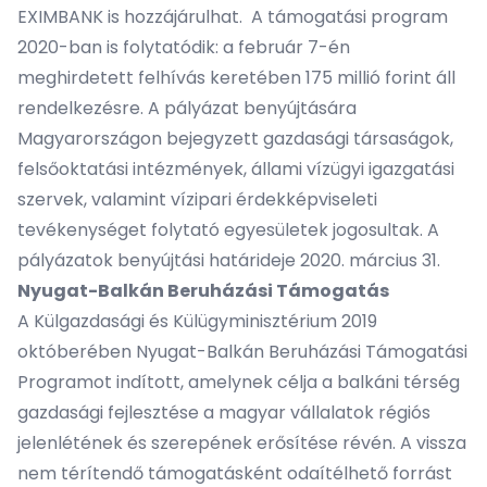
EXIMBANK is hozzájárulhat. A támogatási program
2020-ban is folytatódik: a február 7-én
meghirdetett felhívás keretében 175 millió forint áll
rendelkezésre. A pályázat benyújtására
Magyarországon bejegyzett gazdasági társaságok,
felsőoktatási intézmények, állami vízügyi igazgatási
szervek, valamint vízipari érdekképviseleti
tevékenységet folytató egyesületek jogosultak. A
pályázatok benyújtási határideje 2020. március 31.
Nyugat-Balkán Beruházási Támogatás
A Külgazdasági és Külügyminisztérium 2019
októberében Nyugat-Balkán Beruházási Támogatási
Programot indított, amelynek célja a balkáni térség
gazdasági fejlesztése a magyar vállalatok régiós
jelenlétének és szerepének erősítése révén. A vissza
nem térítendő támogatásként odaítélhető forrást