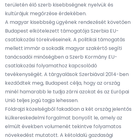
területén élő szerb kisebbségnek nyelvük és
kultúrájuk megőrzése érdekében.
A magyar kisebbség ügyének rendezését követően
Budapest elkötelezett támogatója Szerbia EU-
csatlakozási törekvéseinek. A politikai támogatás
mellett immár a sokadik magyar szakértő segíti
tanácsadói minőségben a Szerb Kormány EU-
csatlakozási folyamathoz kapcsolódó
tevékenységét. A tárgyalások Szerbiával 2014-ben
kezdődtek meg, Budapest célja, hogy az ország
minél hamarabb le tudja zárni azokat és az Európai
Unió teljes jogú tagja lehessen.
Földrajzi közelségből fakadóan a két ország jelentős
külkereskedelmi forgalmat bonyolít le, amely az
elmúlt években volumenét tekintve folyamatos
növekedést mutatott. A kétoldalú gazdasági