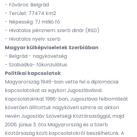
- Főváros: Belgrád
- Terület: 77474 km2
- Népesség: 7,1 millió fő
- Hivatalos pénznem: szerb dinár (RSD)
- Hivatalos nyelv: szerb
Magyar külképviseletek Szerbiában
-
Belgrád - nagykövetség
-
Szabadka- főkonzulátus
Politikai kapcsolatok
Magyarország 1946-ban vette fel a diplomáciai
kapcsolatokat az egykori Jugoszláviával.
Kapcsolatainkat 1996-ban, Jugoszlávia felbomlását
követően állítottuk nagyköveti szintre az akkori
nevén Jugoszláv Szövetségi Köztársasággal, majd
2006. június 3. óta Magyarország és a Szerb
Köztársaság közti kapcsolatokról beszélhetünk. A