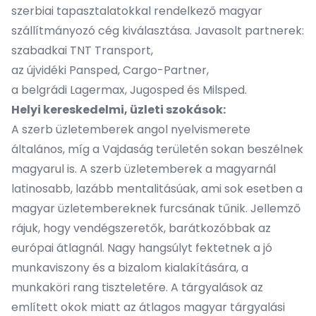
szerbiai tapasztalatokkal rendelkező magyar
szállítmányozó cég kiválasztása. Javasolt partnerek:
szabadkai
TNT Transport
,
az újvidéki
Pansped
,
Cargo-Partner
,
a belgrádi
Lagermax
,
Jugosped
és
Milsped
.
Helyi kereskedelmi, üzleti szokások:
A szerb üzletemberek angol nyelvismerete
általános, míg a Vajdaság területén sokan beszélnek
magyarul is. A szerb üzletemberek a magyarnál
latinosabb, lazább mentalitásúak, ami sok esetben a
magyar üzletembereknek furcsának tűnik. Jellemző
rájuk, hogy vendégszeretők, barátkozóbbak az
európai átlagnál. Nagy hangsúlyt fektetnek a jó
munkaviszony és a bizalom kialakítására, a
munkaköri rang tiszteletére. A tárgyalások az
említett okok miatt az átlagos magyar tárgyalási