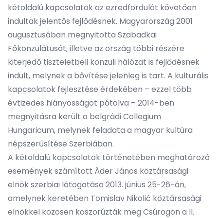
kétoldalú kapcsolatok az ezredfordulót követően
indultak jelentős fejlődésnek. Magyarország 2001
augusztusában megnyitotta Szabadkai
Főkonzulátusát, illetve az ország többi részére
kiterjedő tiszteletbeli konzuli hálózat is fejlődésnek
indult, melynek a bővítése jelenleg is tart. A kulturális
kapcsolatok fejlesztése érdekében – ezzel több
évtizedes hiányosságot pótolva – 2014-ben
megnyitásra került a belgrádi Collegium
Hungaricum, melynek feladata a magyar kultúra
népszerűsítése Szerbiában.
A kétoldalú kapcsolatok történetében meghatározó
események számított Áder János köztársasági
elnök szerbiai látogatása 2013. június 25-26-án,
amelynek keretében Tomislav Nikolić köztársasági
elnökkel közösen koszorúzták meg Csúrogon a II.