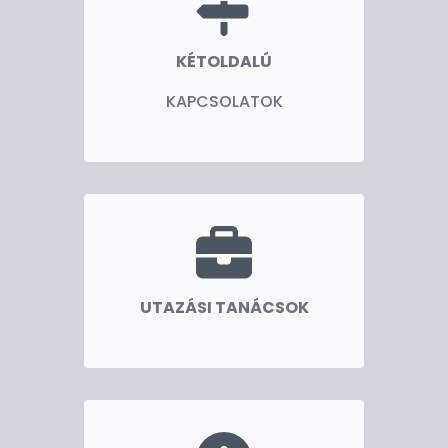
szolgálataként működő - Collegium Hungaricum
életébe, valamint munkánk legfontosabb
KÉTOLDALÚ
pillanataiba.
KAPCSOLATOK
Engedje meg, hogy ezúton is jó böngészést kívánjak
Önnek.
Magyar József
nagykövet
UTAZÁSI TANÁCSOK