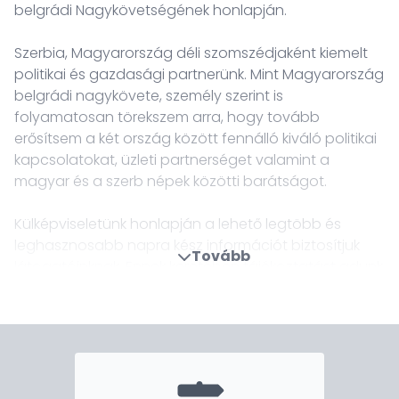
belgrádi Nagykövetségének honlapján.
Szerbia, Magyarország déli szomszédjaként kiemelt
politikai és gazdasági partnerünk. Mint Magyarország
belgrádi nagykövete, személy szerint is
folyamatosan törekszem arra, hogy tovább
erősítsem a két ország között fennálló kiváló politikai
kapcsolatokat, üzleti partnerséget valamint a
magyar és a szerb népek közötti barátságot.
Külképviseletünk honlapján a lehető legtöbb és
leghasznosabb napra kész információt biztosítjuk
Tovább
látogatóinknak. Ennek keretében tájékoztatást adunk
a magyar-szerb kétoldalú kapcsolatok aktuális
fejleményeiről, a gazdasági élet fontosabb
eseményeiről, kulturális programjainkról, valamint
felvilágosítást nyújtunk idegenforgalmi és konzuli
kérdésekben. Az érdeklődő szintén bepillantást
nyerhet a Nagykövetség és a - külképviselet kulturális