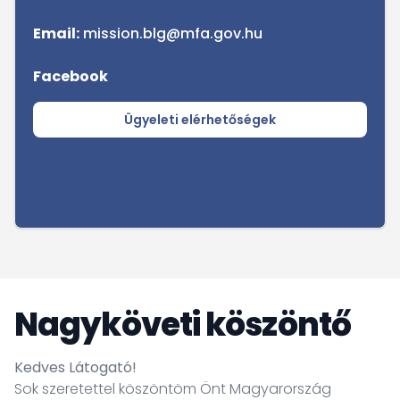
Email:
mission.blg@mfa.gov.hu
Facebook
Ügyeleti elérhetőségek
Nagyköveti köszöntő
Kedves L
átogató!
Sok szeretettel köszöntöm Önt Magyarország